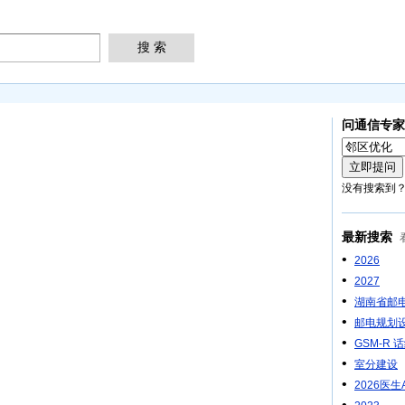
问通信专家
没有搜索到
最新搜索
•
2026
•
2027
•
湖南省邮
•
邮电规划
•
GSM-R 话
•
室分建设
•
2026医
•