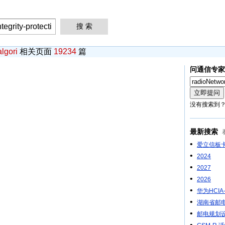
algori
相关页面
19234
篇
问通信专家
没有搜索到
最新搜索
•
爱立信板
•
2024
•
2027
•
2026
•
华为HCIA-
•
湖南省邮
•
邮电规划
•