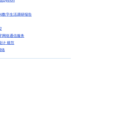
统python
生AI数字生活调研报告
2
数字网络通信服务
设计 规范
网络