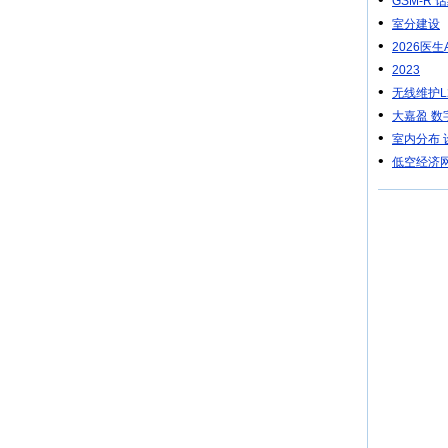
GSM-R 话
•
室分建设
•
2026医
•
2023
•
无线维护L
•
大嘉盈 
•
室内分布 
•
低空经济